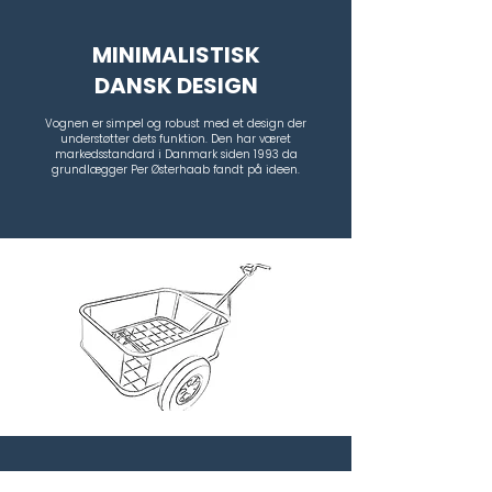
MINIMALISTISK
DANSK DESIGN
Vognen er simpel og robust med et design der
understøtter dets funktion. Den har været
markedsstandard i Danmark siden 1993 da
grundlægger Per Østerhaab fandt på ideen.