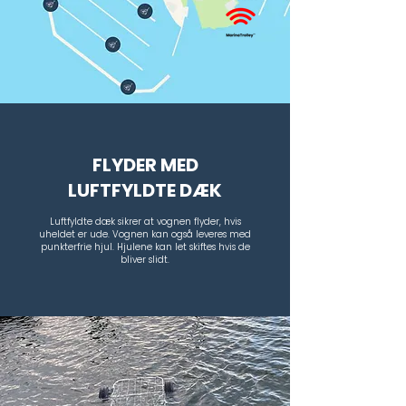
FLYDER MED
LUFTFYLDTE DÆK
Luftfyldte dæk sikrer at vognen flyder, hvis
uheldet er ude. Vognen kan også leveres med
punkterfrie hjul. Hjulene kan let skiftes hvis de
bliver slidt.