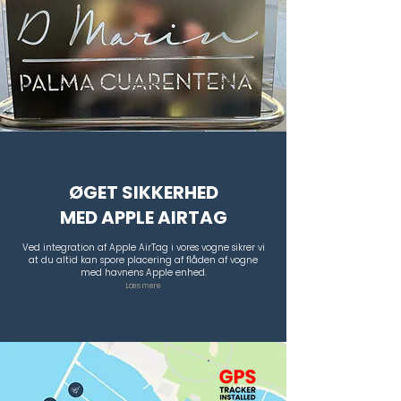
​ØGET SIKKERHED
MED APPLE AIRTAG
Ved integration af Apple AirTag i vores vogne sikrer vi
at du altid kan spore placering af flåden af vogne
med havnens Apple enhed.
Læs mere