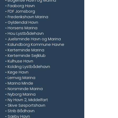
• Bogense Havn og Marina
• Faaborg Havn
• FDF Jomsborg
• Frederikshavn Marina
• Gyldendal Havn
• Horsens Marina
• Hou Lystbådehavn
• Juelsminde Havn og Marina
• Kalundborg Kommune Havne
• Kerteminde Marina
• Kerteminde Sejlklub
• Kulhuse Havn
• Kolding Lystbådehavn
• Køge Havn
• Lemvig Marina
• Marina Minde
• Norsminde Marina
• Nyborg Marina
• Ny Havn 2, Middelfart
• Skive Søsportshavn
• Strib Bådhavn
• Sæby Havn