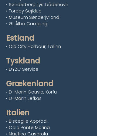
• Sønderborg Lystbådehavn
• Toreby Sejlklub
• Museum Sønderjylland
• Gl. Ålbo Camping
Estland
• Old City Harbour, Tallinn
Tyskland
• DYZC Service
Grækenland
• D-Marin Gouvia, Korfu
• D-Marin Lefkas
Italien
• Bisceglie Approdi
• Cala Ponte Marina
• Nautico Casarola