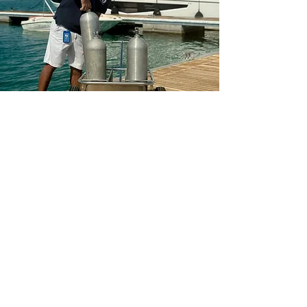
Copyright © 2025 MarinaTrolley ApS.
Alle rettigheder forbeholdes.
INSTAGRAM
Privatlivspolitik
Handelsbetingelser
Abonner på vores nyhedsbrev